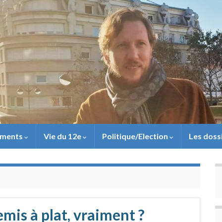
ements
Vie du 12e
Politique/Election
Les doss
mis à plat, vraiment ?