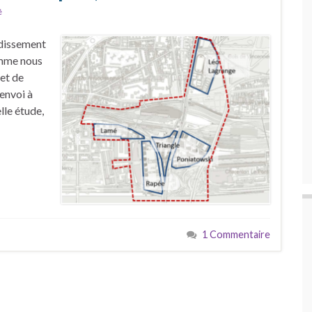
é
ndissement
comme nous
jet de
envoi à
lle étude,
1 Commentaire