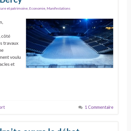
ture et patrimoine
,
Economie
,
Manifestations
n,
, côté
es travaux
ne
iment voulu
acles et
ort
1 Commentaire