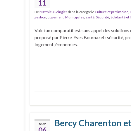
11
De
Matthieu Seingier
dans la catégorie
Culture et patrimoine
,
gestion
,
Logement
,
Municipales
,
santé
,
Sécurité
,
Solidarité et
Voici un comparatif est sans appel des solutions
proposé par Pierre-Yves Bournazel : sécurité, pr
logement, économies.
Bercy Charenton et
NOV
06