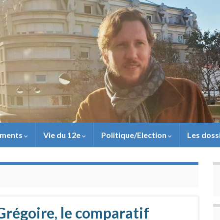
ements
Vie du 12e
Politique/Election
Les doss
Grégoire, le comparatif