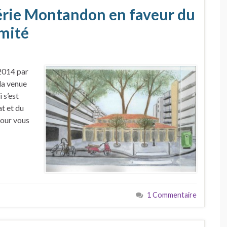
érie Montandon en faveur du
mité
2014 par
la venue
 s’est
at et du
pour vous
1 Commentaire