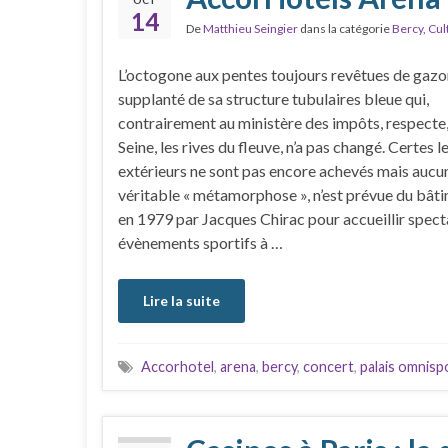
14
De
Matthieu Seingier
dans la catégorie
Bercy
,
Cul
L’octogone aux pentes toujours revêtues de gazo
supplanté de sa structure tubulaires bleue qui,
contrairement au ministère des impôts, respecte
Seine, les rives du fleuve, n’a pas changé. Certes l
extérieurs ne sont pas encore achevés mais aucu
véritable « métamorphose », n’est prévue du bât
en 1979 par Jacques Chirac pour accueillir spect
évènements sportifs à …
Lire la suite
Accorhotel
,
arena
,
bercy
,
concert
,
palais omnisp