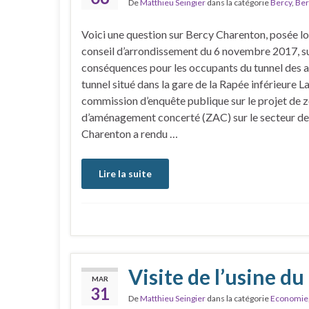
De
Matthieu Seingier
dans la catégorie
Bercy
,
Ber
Voici une question sur Bercy Charenton, posée lo
conseil d’arrondissement du 6 novembre 2017, su
conséquences pour les occupants du tunnel des a
tunnel situé dans la gare de la Rapée inférieure L
commission d’enquête publique sur le projet de 
d’aménagement concerté (ZAC) sur le secteur d
Charenton a rendu …
Lire la suite
Visite de l’usine du
MAR
31
De
Matthieu Seingier
dans la catégorie
Economie