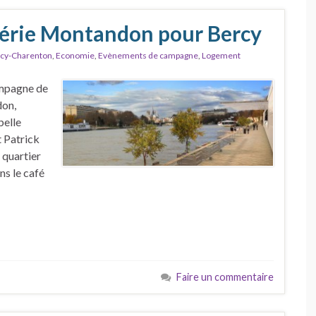
lérie Montandon pour Bercy
cy-Charenton
,
Economie
,
Evènements de campagne
,
Logement
ampagne de
don,
belle
 Patrick
 quartier
ns le café
Faire un commentaire