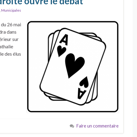
 droite ouvre le débat
,
Municipales
 du 26 mai
dra dans
érieur sur
athalie
e des élus
Faire un commentaire