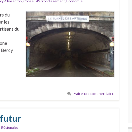
cy-Charenton
,
Conseil d'arrondissement
,
Economie
rs du
r les
rtisans du
a
zone
e Bercy
Faire un commentaire
 futur
,
Régionales