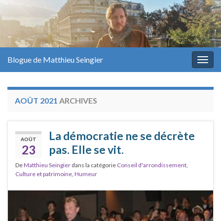
Blogue de Matthieu Seingier
Togg
navig
AOÛT 2021
ARCHIVES
La démocratie ne se décrète
AOÛT
23
pas. Elle se vit.
De
Matthieu Seingier
dans la catégorie
Conseil d'arrondissement
,
Culture et patrimoine
,
Humeur