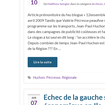
10
De
Matthieu Seingier
dans la catégorie
Archives
,
Article prémonitoire du feu blogue « 12ensemble
avril 2009 Tandis que Valérie Pécresse peaufine 
programme sur les transports, Jean-Paul Huchon
dans des campagnes de publicité coûteuses et fa
Le slogan à lui seul en dit long : “on accélère le 
Depuis combien de temps Jean-Paul Huchon est 
de la Région ??? En …
Lire la suite
Huchon
,
Pécresse
,
Régionale
Echec de la gauche
AVR
07