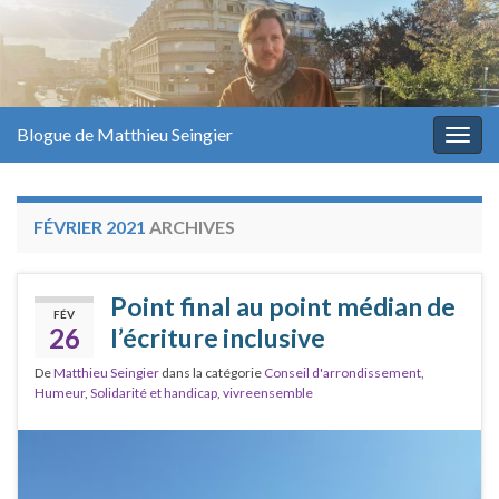
Blogue de Matthieu Seingier
Togg
navig
FÉVRIER 2021
ARCHIVES
Point final au point médian de
FÉV
26
l’écriture inclusive
De
Matthieu Seingier
dans la catégorie
Conseil d'arrondissement
,
Humeur
,
Solidarité et handicap
,
vivreensemble