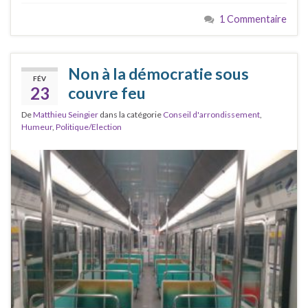
1 Commentaire
Non à la démocratie sous
FÉV
23
couvre feu
De
Matthieu Seingier
dans la catégorie
Conseil d'arrondissement
,
Humeur
,
Politique/Election