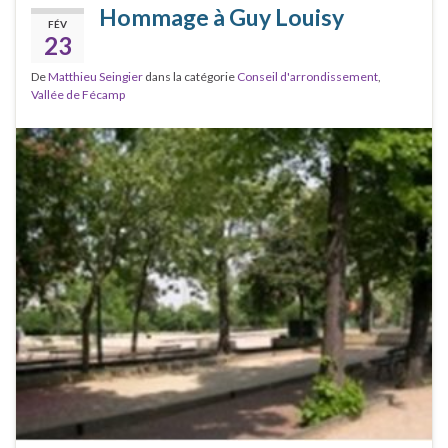
Hommage à Guy Louisy
FÉV
23
De
Matthieu Seingier
dans la catégorie
Conseil d'arrondissement
,
Vallée de Fécamp