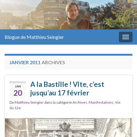
Blogue de Matthieu Seingier
Togg
navig
JANVIER 2011
ARCHIVES
A la Bastille ! Vite, c’est
JAN
20
jusqu’au 17 février
De
Matthieu Seingier
dans la catégorie
Archives
,
Manifestations
,
Vie
du 12e