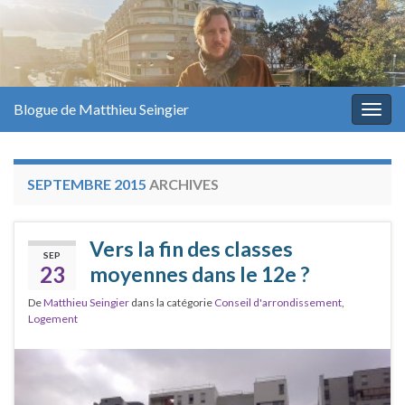
Blogue de Matthieu Seingier
Togg
navig
SEPTEMBRE 2015
ARCHIVES
Vers la fin des classes
SEP
23
moyennes dans le 12e ?
De
Matthieu Seingier
dans la catégorie
Conseil d'arrondissement
,
Logement