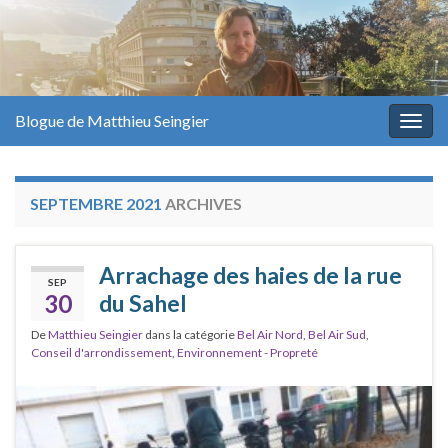
Blogue de Matthieu Seingier
Togg
navig
SEPTEMBRE 2021
ARCHIVES
Arrachage des haies de la rue
SEP
30
du Sahel
De
Matthieu Seingier
dans la catégorie
Bel Air Nord
,
Bel Air Sud
,
Conseil d'arrondissement
,
Environnement - Propreté