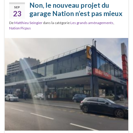
Non, le nouveau projet du
SEP
23
garage Nation n’est pas mieux
De
Matthieu Seingier
dans la catégorie
Les grands aménagements
,
Nation Picpus