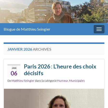
Blogue de Matthieu Seingier
Togg
navig
JANVIER 2026
ARCHIVES
Paris 2026 : L’heure des choix
JAN
06
décisifs
De
Matthieu Seingier
dans la catégorie
Humeur
,
Municipales