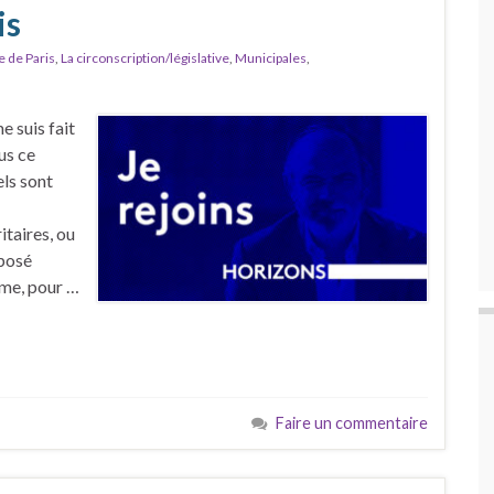
is
e de Paris
,
La circonscription/législative
,
Municipales
,
 suis fait
us ce
ls sont
taires, ou
 posé
rme, pour …
Faire un commentaire