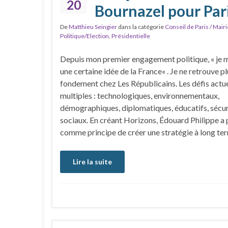
20
Bournazel pour Par
De
Matthieu Seingier
dans la catégorie
Conseil de Paris / Mairi
Politique/Election
,
Présidentielle
Depuis mon premier engagement politique, « je me
une certaine idée de la France« . Je ne retrouve pl
fondement chez Les Républicains. Les défis actue
multiples : technologiques, environnementaux,
démographiques, diplomatiques, éducatifs, sécuri
sociaux. En créant Horizons, Édouard Philippe a
comme principe de créer une stratégie à long te
Lire la suite