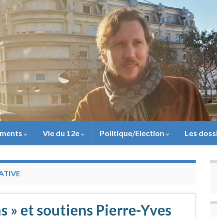
ements
Vie du 12e
Politique/Election
Les doss
ATIVE
ns » et soutiens Pierre-Yves