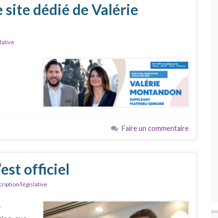
e site dédié de Valérie
lative
Faire un commentaire
est officiel
cription/législative
e