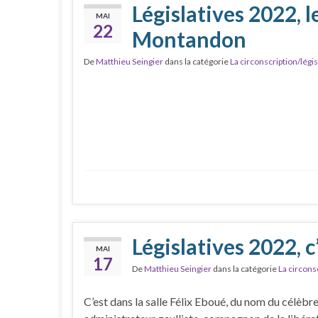
Législatives 2022, l
MAI
22
Montandon
De
Matthieu Seingier
dans la catégorie
La circonscription/légis
Législatives 2022, c’
MAI
17
De
Matthieu Seingier
dans la catégorie
La circons
C’est dans la salle Félix Eboué, du nom du célèbr