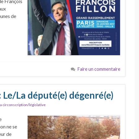
de François
aux
eunes de
Faire un commentaire
 Le/La député(e) dégenré(e)
a circonscription/législative
e
ion ne se
eur de