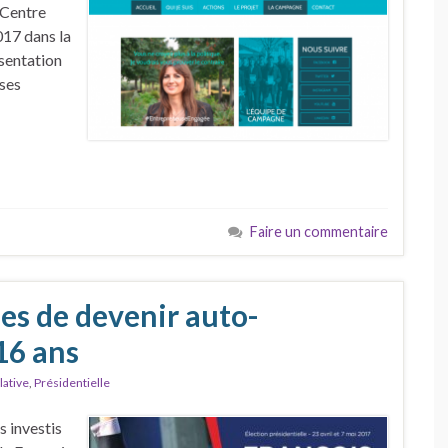
 Centre
017 dans la
ésentation
uses
Faire un commentaire
es de devenir auto-
16 ans
lative
,
Présidentielle
s investis