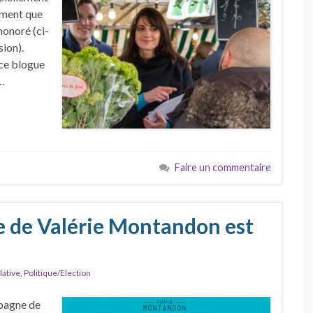
lement que
honoré (ci-
sion).
 ce blogue
 …
Faire un commentaire
e de Valérie Montandon est
lative
,
Politique/Election
mpagne de