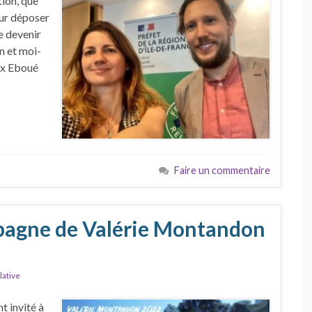
tion, que
our déposer
de devenir
n et moi-
ix Eboué
Faire un commentaire
agne de Valérie Montandon
lative
 invité à