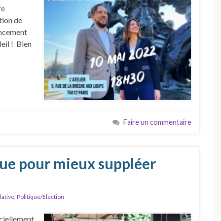
re
tion de
ancement
eil ! Bien
Faire un commentaire
ue pour mieux suppléer
n
lative
,
Politique/Election
iciellement