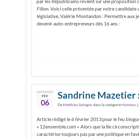
par les Républicains revient sur une proposition 
Fillon. Voici celle présentée par notre candidate 
législative, Valérie Montandon : Permettre aux j
devenir auto-entrepreneurs dès 16 ans :
Sandrine Mazetier :
FÉV
06
De
Matthieu Seingier
dans la catégorie
Humeur
,
L
Article rédigé le 6 février 2013 pour le feu blogu
« 12ensemble.com » Alors que la 8e circonscript
caractérise toujours pas par une politique en fav