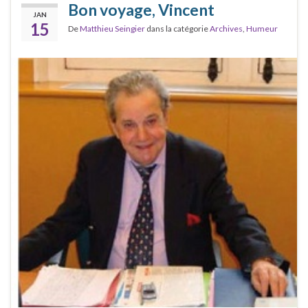
Bon voyage, Vincent
JAN
15
De
Matthieu Seingier
dans la catégorie
Archives
,
Humeur