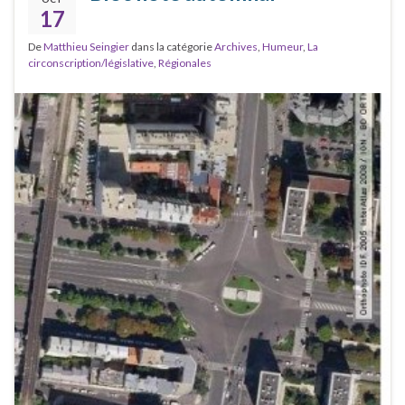
17
De
Matthieu Seingier
dans la catégorie
Archives
,
Humeur
,
La
circonscription/législative
,
Régionales