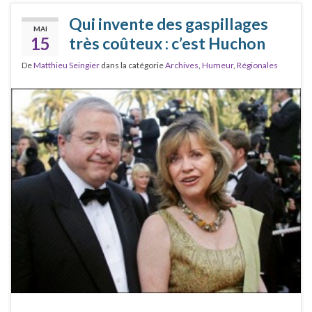
Qui invente des gaspillages
MAI
15
très coûteux : c’est Huchon
De
Matthieu Seingier
dans la catégorie
Archives
,
Humeur
,
Régionales