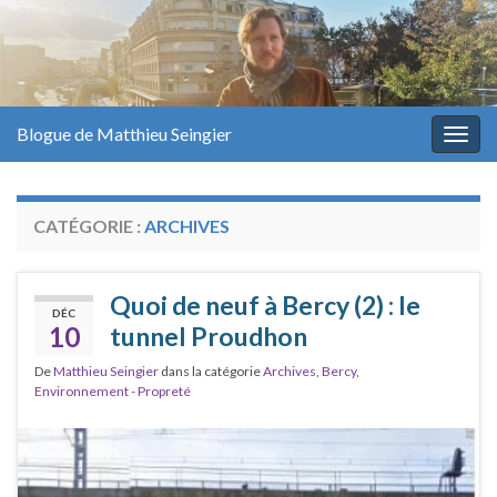
Blogue de Matthieu Seingier
Togg
navig
CATÉGORIE :
ARCHIVES
Quoi de neuf à Bercy (2) : le
DÉC
10
tunnel Proudhon
De
Matthieu Seingier
dans la catégorie
Archives
,
Bercy
,
Environnement - Propreté