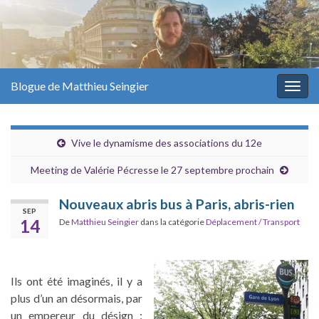
Blogue de Matthieu Seingier
Togg
navig
Vive le dynamisme des associations du 12e
Meeting de Valérie Pécresse le 27 septembre prochain
Nouveaux abris bus à Paris, abris-rien
SEP
14
De
Matthieu Seingier
dans la catégorie
Déplacement / Transport
Ils ont été imaginés, il y a
plus d’un an désormais, par
un empereur du désign :