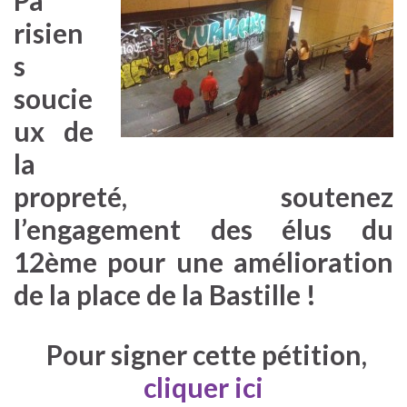
risien
s
soucie
ux de
la
propreté, soutenez
l’engagement des élus du
12ème pour une amélioration
de la place de la Bastille !
Pour signer cette pétition,
cliquer ici