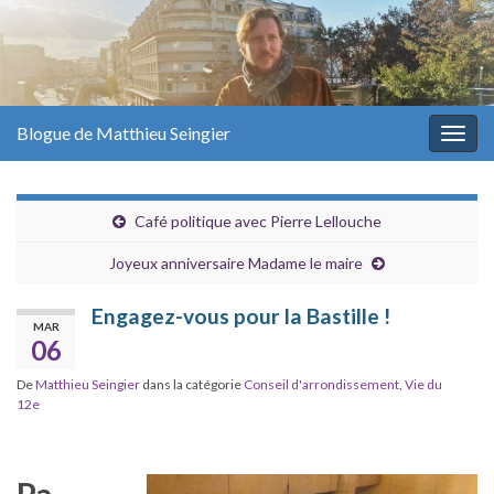
Blogue de Matthieu Seingier
Togg
navig
Café politique avec Pierre Lellouche
Joyeux anniversaire Madame le maire
Engagez-vous pour la Bastille !
MAR
06
De
Matthieu Seingier
dans la catégorie
Conseil d'arrondissement
,
Vie du
12e
Pa