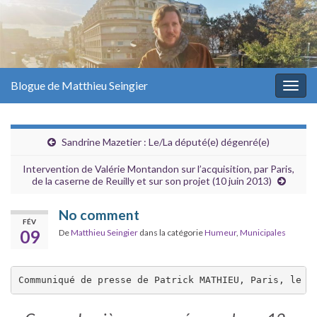
Blogue de Matthieu Seingier
Togg
navig
Sandrine Mazetier : Le/La député(e) dégenré(e)
Intervention de Valérie Montandon sur l’acquisition, par Paris,
de la caserne de Reuilly et sur son projet (10 juin 2013)
No comment
FÉV
09
De
Matthieu Seingier
dans la catégorie
Humeur
,
Municipales
Communiqué de presse de Patrick MATHIEU, Paris, le 7