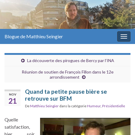
Blogue de Matthieu Seingier
Togg
navig
La découverte des pirogues de Bercy par l’INA
Réunion de soutien de François Fillon dans le 12e
arrondissement
Quand ta petite pause bière se
NOV
retrouve sur BFM
21
De
Matthieu Seingier
dans la catégorie
Humeur
,
Présidentielle
Quelle
satisfaction,
hier soir,