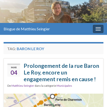
Blogue de Matthieu Seingier
Togg
navig
TAG:
BARON LE ROY
Prolongement de la rue Baron
MAR
04
Le Roy, encore un
engagement remis en cause !
De
Matthieu Seingier
dans la catégorie
Municipales