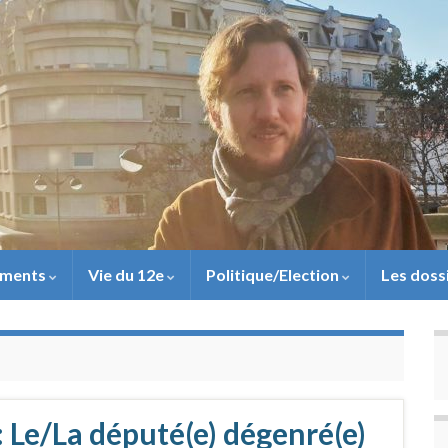
ements
Vie du 12e
Politique/Election
Les doss
 Le/La député(e) dégenré(e)