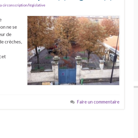
a circonscription/législative
e
ion ne se
eur de
de crèches,
cet
Faire un commentaire