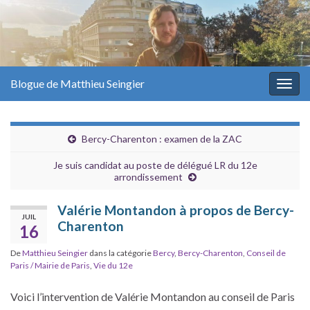
Blogue de Matthieu Seingier
Togg
navig
Bercy-Charenton : examen de la ZAC
Je suis candidat au poste de délégué LR du 12e
arrondissement
Valérie Montandon à propos de Bercy-
JUIL
Charenton
16
De
Matthieu Seingier
dans la catégorie
Bercy
,
Bercy-Charenton
,
Conseil de
Paris / Mairie de Paris
,
Vie du 12e
Voici l’intervention de Valérie Montandon au conseil de Paris