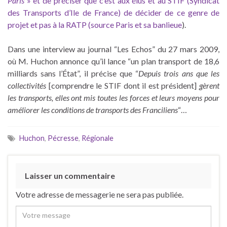
Paris
» et de préciser que c’est aux élus et au STIF (Syndicat
des Transports d’Ile de France) de décider de ce genre de
projet et pas à la RATP (source
Paris et sa banlieue
).
Dans une interview au journal “Les Echos” du 27 mars 2009,
où M. Huchon annonce qu’il lance “un plan transport de 18,6
milliards sans l’État”, il précise que “
Depuis trois ans que les
collectivités
[comprendre le STIF dont il est président]
gèrent
les transports, elles ont mis toutes les forces et leurs moyens pour
améliorer les conditions de transports des Franciliens
“…
Huchon
,
Pécresse
,
Régionale
Laisser un commentaire
Votre adresse de messagerie ne sera pas publiée.