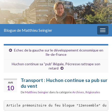
Blogue de Matthieu Seingier
Togg
navig
Echec de la gauche sur le développement économique en
Ile-de-France
Huchon continue sa “pub” illégale, Pécresse rattrape son
retard
Transport : Huchon continue sa pub sur
AVR
du vent
10
De
Matthieu Seingier
dans la catégorie
Archives
,
Régionales
Article prémonitoire du feu blogue "12ensemble" du 1