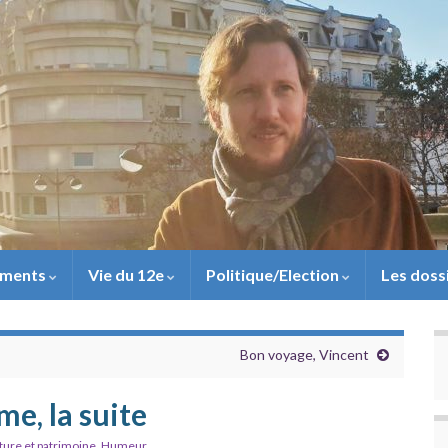
ements
Vie du 12e
Politique/Election
Les doss
Bon voyage, Vincent
me, la suite
ture et patrimoine
,
Humeur