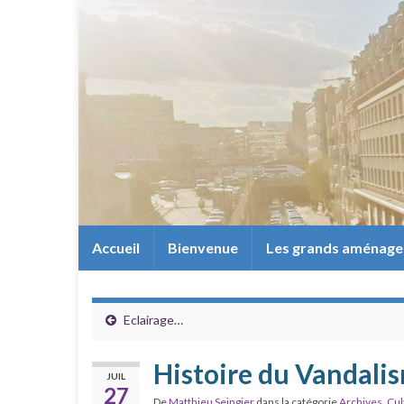
Accueil
Bienvenue
Les grands aménag
Eclairage…
Histoire du Vandalis
JUIL
27
De
Matthieu Seingier
dans la catégorie
Archives
,
Cul