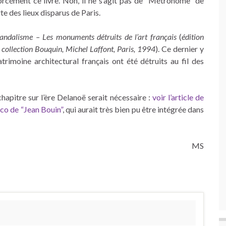
orcément ce livre. Non, il ne s’agit pas de “Métronome” de
te des lieux disparus de Paris.
vandalisme – Les monuments détruits de l’art français
(
édition
collection Bouquin, Michel Laffont, Paris, 1994
). Ce dernier y
rimoine architectural français ont été détruits au fil des
 chapitre sur l’ère Delanoë serait nécessaire :
voir l’article de
éco de “Jean Bouin”
, qui aurait très bien pu être intégrée dans
MS