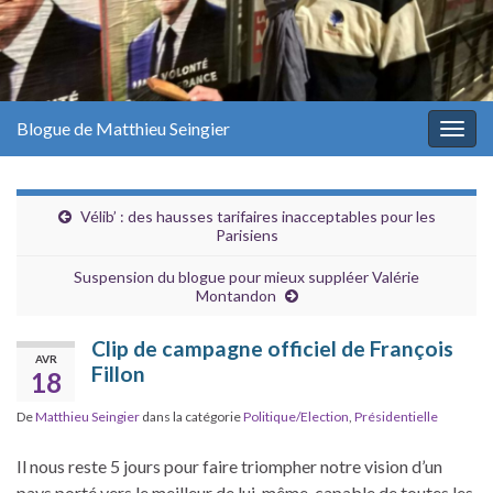
Blogue de Matthieu Seingier
Togg
navig
Vélib’ : des hausses tarifaires inacceptables pour les
Parisiens
Suspension du blogue pour mieux suppléer Valérie
Montandon
Clip de campagne officiel de François
AVR
Fillon
18
De
Matthieu Seingier
dans la catégorie
Politique/Election
,
Présidentielle
Il nous reste 5 jours pour faire triompher notre vision d’un
pays porté vers le meilleur de lui-même, capable de toutes les