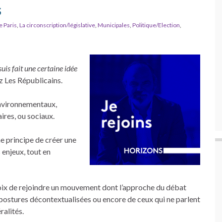
s
e Paris
,
La circonscription/législative
,
Municipales
,
Politique/Election
,
suis fait une certaine idée
z Les Républicains.
environnementaux,
ires, ou sociaux.
 principe de créer une
 enjeux, tout en
choix de rejoindre un mouvement dont l’approche du débat
s postures décontextualisées ou encore de ceux qui ne parlent
ralités.