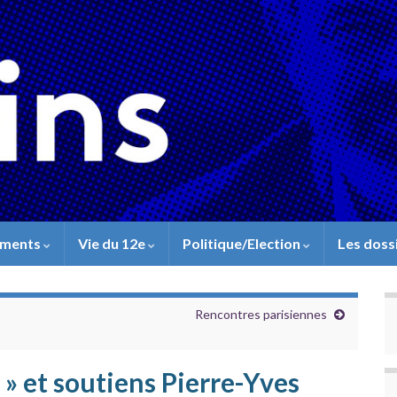
ements
Vie du 12e
Politique/Election
Les doss
Rencontres parisiennes
 » et soutiens Pierre-Yves