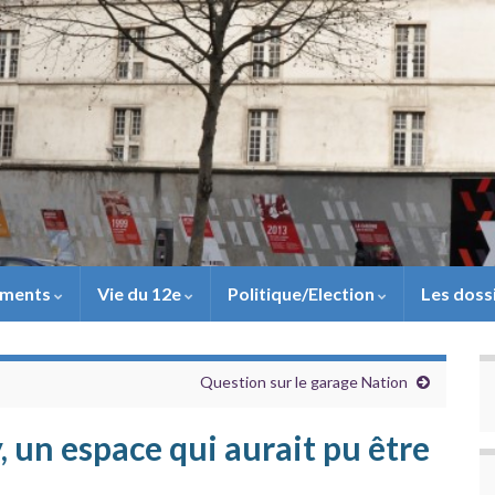
ements
Vie du 12e
Politique/Election
Les doss
Question sur le garage Nation
, un espace qui aurait pu être