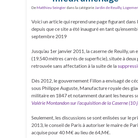
De
Matthieu Seingier
dans la catégorie
Jardin de Reuilly
,
Logemen
Voici un article qui reprend une page figurant dans l
depuis que ce site a été inauguré en tant qu’ensemb
septembre 2019
Jusqu’au 1er janvier 2011, la caserne de Reuilly, u
(19.540 mètres carrés de superficie), située à deux 
retrouvée sans affectation à la suite de la
suppressi
Dès 2012, le gouvernement Fillon a envisagé de céde
sous Philippe Auguste, Manufacture royale des glac
militaire en 1847 et notamment durant les heures s
Valérie Montandon sur l’acquisition de la Caserne (10 
Seulement, les discussions se sont enlisées sur le pr
2013, le conseil de Paris à autoriser le maire de Pari
acquise pour 40 M€ au lieu de 64,M€.