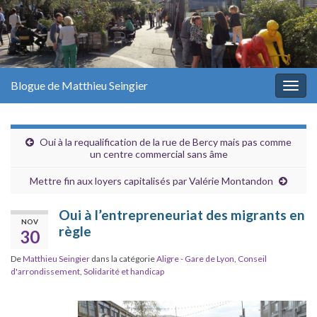
Blogue de Matthieu Seingier
Togg
navig
Oui à la requalification de la rue de Bercy mais pas comme
un centre commercial sans âme
Mettre fin aux loyers capitalisés par Valérie Montandon
Oui à l’entrepreneuriat des migrants en
NOV
règle
30
De
Matthieu Seingier
dans la catégorie
Aligre - Gare de Lyon
,
Conseil
d'arrondissement
,
Solidarité et handicap