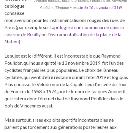
Antoine Blondin, dans la brouette, s’amuse avec Raymond
ce blogue
Poulidor. (L’Equipe –
article du 16 novembre 2019
)
connaisse
mon aversion pour les instrumentalisions rouges des rues de
Paris (par exemple sur l’
apologie d’une communarde dans la
caserne de Reuilly
ou
l’
instrumentalisation de la place de la
Nation
).
Le sujet est ici différent. Il est incontestable que Raymond
Poulidor, qui nous a quitté le 13 novembre 2019, fut l’un des
cyclistes français les plus populaires. Le choix de l’anneau
cyclable, qui vient d’être restauré durant l’été 2019 et logique.
Plus cocasse, le Vélodrome de la Cipale, lieu d’arrivée du Tour
de France de 1968 à 1974, porte le nom de Jacques Anquetil,
qui restera donc l’éternel rival de Raymond Poulidor dans le
bois de Vincennes aussi.
Mais surtout, si ses exploits sportifs incontestables ne
parlent pas forcément aux générations postérieures aux