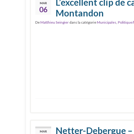
L’excellent clip de
MAR
06
Montandon
De
Matthieu Seingier
dans la catégorie
Municipales
,
Politique/
Netter-Debergue – r
MAR