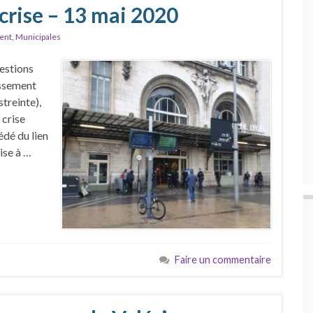
crise – 13 mai 2020
ent
,
Municipales
uestions
issement
streinte),
 crise
édé du lien
ise à …
Faire un commentaire