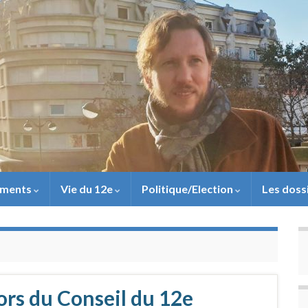
ements
Vie du 12e
Politique/Election
Les doss
ors du Conseil du 12e