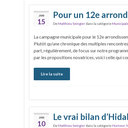
Pour un 12e arrond
JAN
15
De
Matthieu Seingier
dans la catégorie
Municipal
La campagne municipale pour le 12e arrondisseme
Plutôt qu’une chronique des multiples rencontres 
part, régulièrement, de focus sur notre progra
par les propositions novatrices, voici celle qui c
Lire la suite
Le vrai bilan d’Hida
JAN
10
De
Matthieu Seingier
dans la catégorie
Humeur
,
M